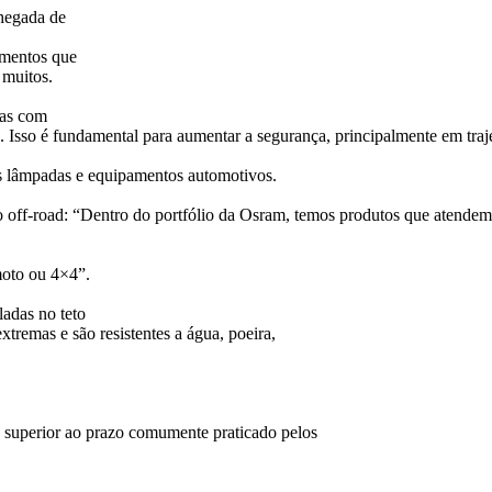
chegada de
amentos que
 muitos.
has com
Isso é fundamental para aumentar a segurança, principalmente em traje
s lâmpadas e equipamentos automotivos.
o off-road: “Dentro do portfólio da Osram, temos produtos que atendem
moto ou 4×4”.
adas no teto
tremas e são resistentes a água, poeira,
o superior ao prazo comumente praticado pelos