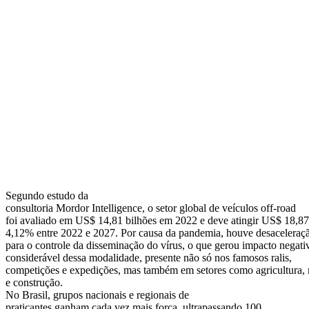
Segundo estudo da
consultoria Mordor Intelligence, o setor global de veículos off-road
foi avaliado em US$ 14,81 bilhões em 2022 e deve atingir US$ 18,87
4,12% entre 2022 e 2027. Por causa da pandemia, houve desaceleraçã
para o controle da disseminação do vírus, o que gerou impacto negat
considerável dessa modalidade, presente não só nos famosos ralis,
competições e expedições, mas também em setores como agricultura,
e construção.
No Brasil, grupos nacionais e regionais de
praticantes ganham cada vez mais força, ultrapassando 100