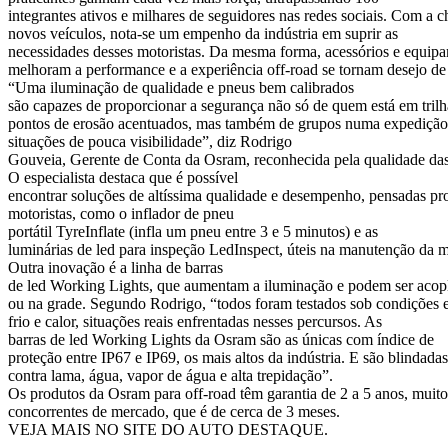
integrantes ativos e milhares de seguidores nas redes sociais. Com a 
novos veículos, nota-se um empenho da indústria em suprir as
necessidades desses motoristas. Da mesma forma, acessórios e equip
melhoram a performance e a experiência off-road se tornam desejo de
“Uma iluminação de qualidade e pneus bem calibrados
são capazes de proporcionar a segurança não só de quem está em tril
pontos de erosão acentuados, mas também de grupos numa expedição. 
situações de pouca visibilidade”, diz Rodrigo
Gouveia, Gerente de Conta da Osram, reconhecida pela qualidade da
O especialista destaca que é possível
encontrar soluções de altíssima qualidade e desempenho, pensadas pr
motoristas, como o inflador de pneu
portátil TyreInflate (infla um pneu entre 3 e 5 minutos) e as
luminárias de led para inspeção LedInspect, úteis na manutenção da 
Outra inovação é a linha de barras
de led Working Lights, que aumentam a iluminação e podem ser acopl
ou na grade. Segundo Rodrigo, “todos foram testados sob condições ex
frio e calor, situações reais enfrentadas nesses percursos. As
barras de led Working Lights da Osram são as únicas com índice de
proteção entre IP67 e IP69, os mais altos da indústria. E são blindadas
contra lama, água, vapor de água e alta trepidação”.
Os produtos da Osram para off-road têm garantia de 2 a 5 anos, muit
concorrentes de mercado, que é de cerca de 3 meses.
VEJA MAIS NO SITE DO AUTO DESTAQUE.