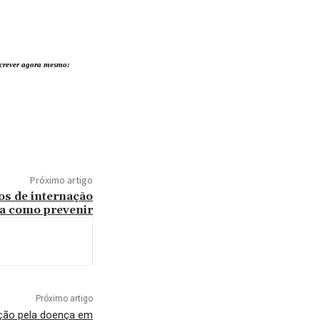
nscrever agora mesmo:
Próximo artigo
sos de internação
ja como prevenir
Próximo artigo
nação pela doença em