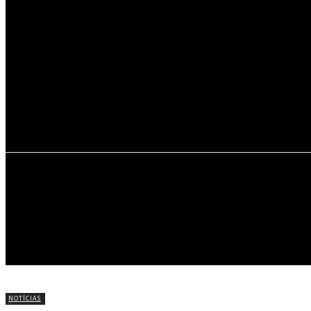
32.6
C
Portel
INÍCIO
NOTÍCIAS
CÍRIO DE NAZARÉ
NOTÍCIAS